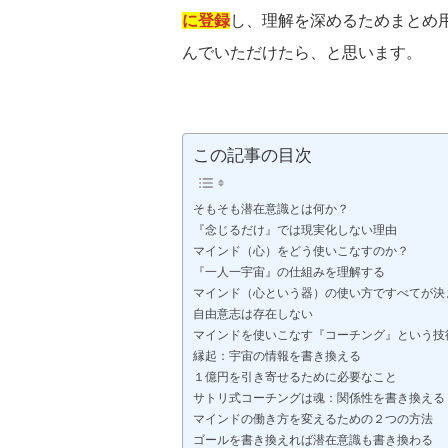
に登録
し、理解を深めるためまとめ
んでいただけたら、と思います。
この記事の目次
そもそも潜在意識とは何か？
『念じるだけ』では現実化しない理由
マインド（心）をどう使いこなすのか？
『一人一宇宙』の仕組みを理解する
マインド（心という器）の使い方ですべてが決
自由意志は存在しない
マインドを使いこなす『コーチング』という技
縁起：宇宙の情報を書き換える
１億円を引き寄せるために必要なこと
サトリ式コーチングは魂：関係性を書き換える
マインドの働き方を変えるための２つの方法
ゴールを書き換えれば潜在意識も書き換わる