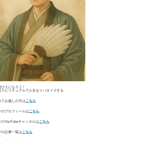
遊び人になろう！
系スピリチュアルで人生をリバタイズする
めてお越しの方は
こちら
リのプロフィールは
こちら
のYouTubeチャンネルは
こちら
グの記事一覧は
こちら