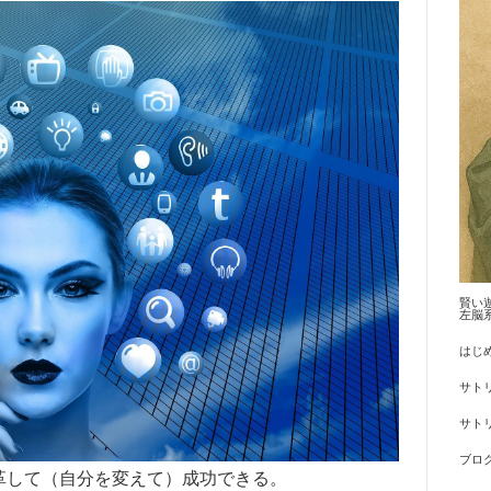
賢い
左脳
はじ
サト
サトリ
ブロ
革して（自分を変えて）成功できる。