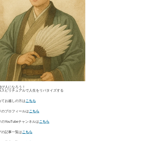
遊び人になろう！
系スピリチュアルで人生をリバタイズする
めてお越しの方は
こちら
リのプロフィールは
こちら
のYouTubeチャンネルは
こちら
グの記事一覧は
こちら