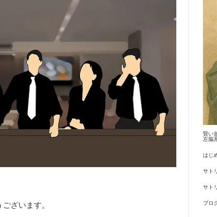
賢い
左脳
はじ
サト
サトリ
ブロ
うございます。