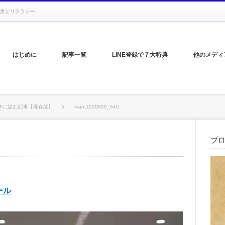
恵とリテラシー
はじめに
記事一覧
LINE登録で７大特典
他のメディ
きに読む記事【保存版】
man-1959859_640
ブ
ール