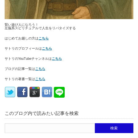
賢い遊び人になろう！
左脳系スピリチュアルで人生をリバタイズする
はじめてお越しの方は
こちら
サトリのプロフィールは
こちら
サトリのYouTubeチャンネルは
こちら
ブログの記事一覧は
こちら
サトリの著書一覧は
こちら
このブログ内で読みたい記事を検索