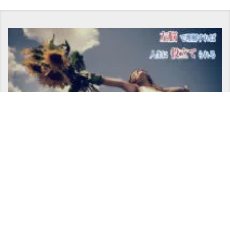
サトリ（金山慶允＆株式会社リバタイズ）名義のオススメ教材は？ 〜スピリチュ
ア...
Copyright ©
サトリ公式ブログ 現代の賢者へと導く【悟りの書】