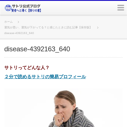
m
ホーム
運気が悪い、運気が下がってる？と感じたときに読む記事【保存版】
disease-4392163_640
disease-4392163_640
サトリってどんな人？
２分で読めるサトリの簡易プロフィール