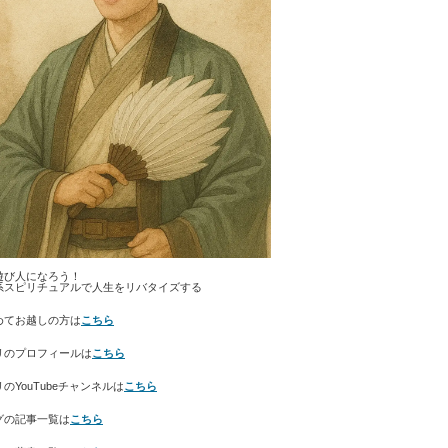
遊び人になろう！
系スピリチュアルで人生をリバタイズする
めてお越しの方は
こちら
リのプロフィールは
こちら
のYouTubeチャンネルは
こちら
グの記事一覧は
こちら