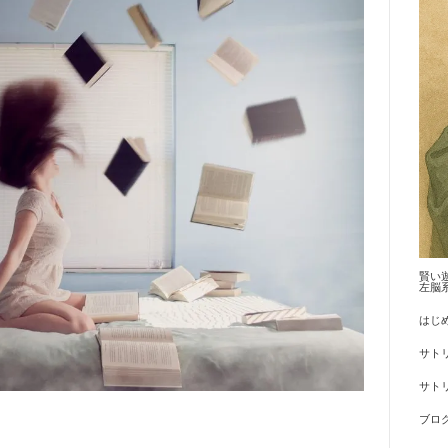
賢い
左脳
はじ
サト
サトリ
ブロ