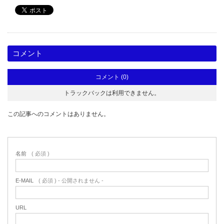
コメント
コメント (0)
トラックバックは利用できません。
この記事へのコメントはありません。
名前
( 必須 )
E-MAIL
( 必須 ) - 公開されません -
URL