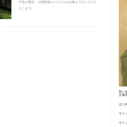
不意の変節、人間関係のトラブルや仕事上でのトラブル、
そこまで...
賢い
左脳
はじ
サト
サトリ