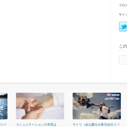
ブロ
サト
こ
ケーションの本質は
サトリ（金山慶允＆株式会社リバ
コミュニケーション