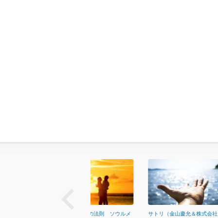
next
恋愛と引き寄せの法則 ソウルメ
サトリ（金山慶允＆株式会社リバ
コミュニ