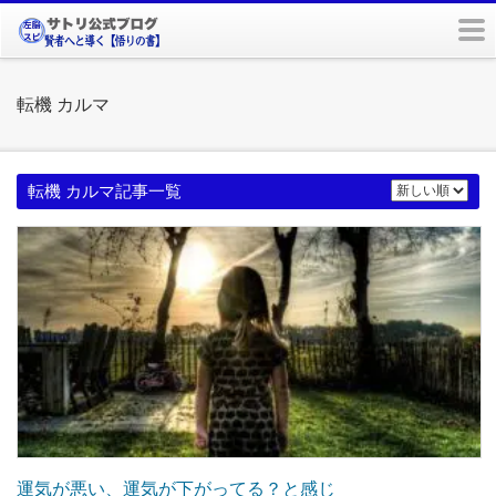
m
転機 カルマ
転機 カルマ記事一覧
運気が悪い、運気が下がってる？と感じ