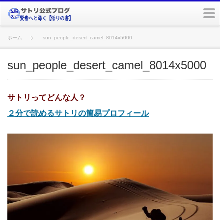
m
ホーム
sun_people_desert_camel_8014x5000
sun_people_desert_camel_8014x5000
サトリってどんな人？
２分で読めるサトリの簡易プロフィール