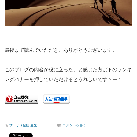
最後まで読んでいただき、ありがとうございます。
このブログの内容が役に立った、と感じた方は下のランキ
ングバナーを押していただけるとうれしいです＾ー＾
サトリ（金山 慶允）
コメントを書く