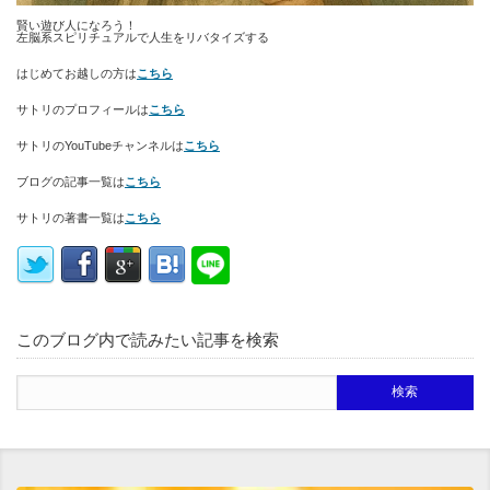
賢い遊び人になろう！
左脳系スピリチュアルで人生をリバタイズする
はじめてお越しの方は
こちら
サトリのプロフィールは
こちら
サトリのYouTubeチャンネルは
こちら
ブログの記事一覧は
こちら
サトリの著書一覧は
こちら
このブログ内で読みたい記事を検索