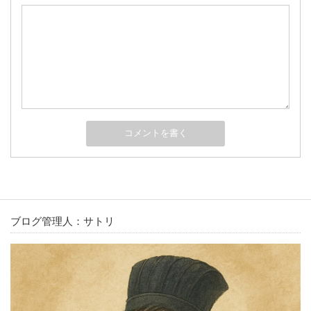
ブログ管理人：サトリ