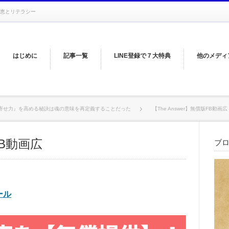
恵とリテラシー
はじめに
記事一覧
LINE登録で７大特典
他のメディ
寄せ力』を高める秘訣は魂の意味を再定義することだった
【The Answer】無償版FB動画広
FB動画広
ブ
ール