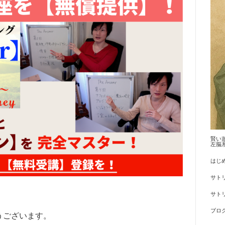
賢い
左脳
はじ
サト
サトリ
ブロ
うございます。