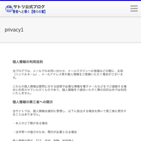
m
privacy1