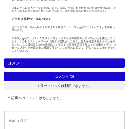
コメント
コメント (0)
トラックバックは利用できません。
この記事へのコメントはありません。
名前
( 必須 )