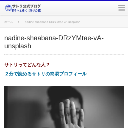
m
ホーム
nadine-shaabana-DRzYMtae-vA-unsplash
nadine-shaabana-DRzYMtae-vA-
unsplash
サトリってどんな人？
２分で読めるサトリの簡易プロフィール