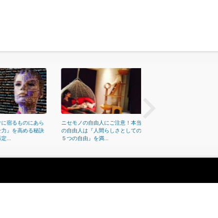
prev
ものにあら
ニセモノの自由人にご注意！本当
恋愛と引き寄せの法則 ソウル
高める秘訣
の自由人は『人間らしさとしての
イトやツインソウルとの出会い
５つの自由』を満...
別れ