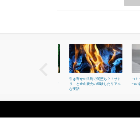
next
インドセットの意味を正しく理
引き寄せの法則で闇堕ち？！サト
コミュニケ
すれば、行動と結果を確実に変
リこと金山慶允の経験したリアル
つの習慣』
られる
な実話