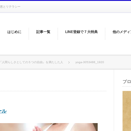
恵とリテラシー
はじめに
記事一覧
LINE登録で７大特典
他のメディ
『人間らしさとしての５つの自由』を満たした人
yoga-3053488_1920
ブ
ール