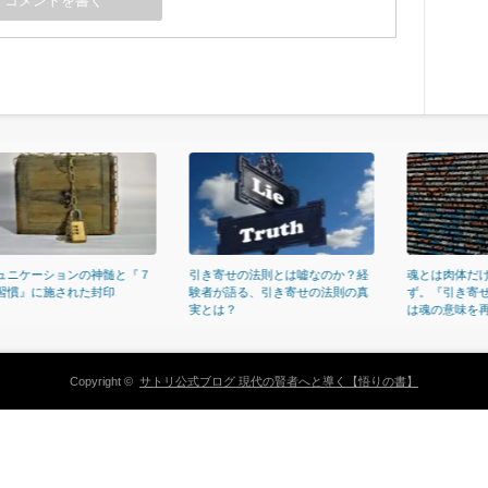
ーションの神髄と『７
引き寄せの法則とは嘘なのか？経
魂とは肉体だけに宿る
に施された封印
験者が語る、引き寄せの法則の真
ず。『引き寄せ力』を
実とは？
は魂の意味を再定...
Copyright ©
サトリ公式ブログ 現代の賢者へと導く【悟りの書】