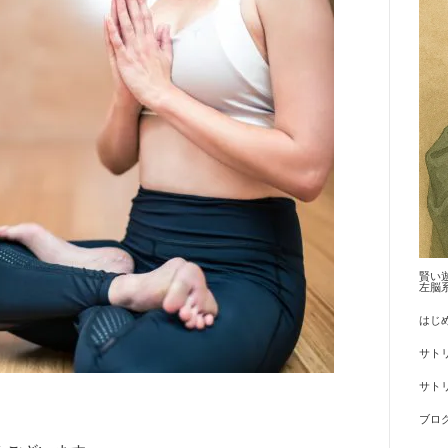
賢い
左脳
はじ
サト
サトリ
ブロ