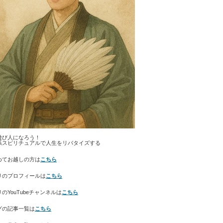
遊び人になろう！
系スピリチュアルで人生をリバタイズする
めてお越しの方は
こちら
リのプロフィールは
こちら
のYouTubeチャンネルは
こちら
グの記事一覧は
こちら