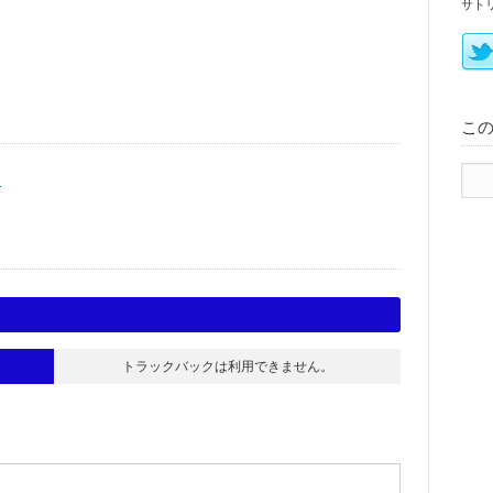
サト
こ
く
トラックバックは利用できません。