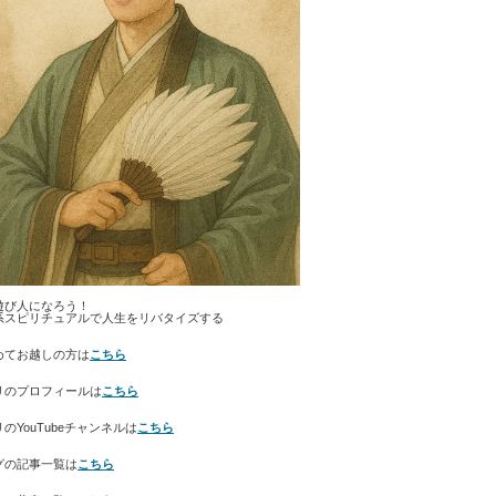
遊び人になろう！
系スピリチュアルで人生をリバタイズする
めてお越しの方は
こちら
リのプロフィールは
こちら
のYouTubeチャンネルは
こちら
グの記事一覧は
こちら