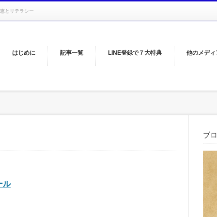
恵とリテラシー
はじめに
記事一覧
LINE登録で７大特典
他のメディ
ブ
ール