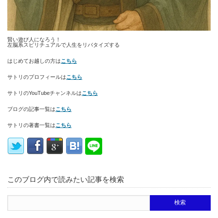
賢い遊び人になろう！
左脳系スピリチュアルで人生をリバタイズする
はじめてお越しの方は
こちら
サトリのプロフィールは
こちら
サトリのYouTubeチャンネルは
こちら
ブログの記事一覧は
こちら
サトリの著書一覧は
こちら
このブログ内で読みたい記事を検索