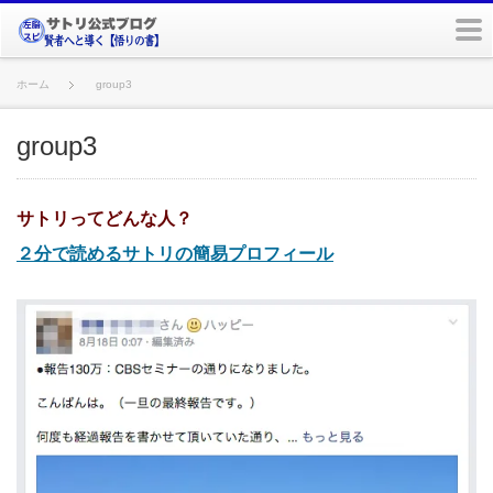
m
ホーム
group3
group3
サトリってどんな人？
２分で読めるサトリの簡易プロフィール