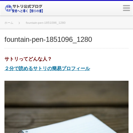
m
ホーム
fountain-pen-1851096_1280
fountain-pen-1851096_1280
サトリってどんな人？
２分で読めるサトリの簡易プロフィール