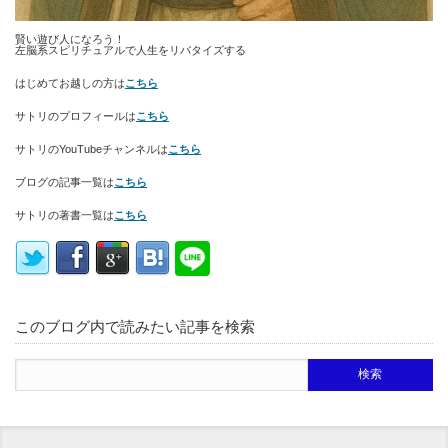
賢い遊び人になろう！
左脳系スピリチュアルで人生をリバタイズする
はじめてお越しの方は
こちら
サトリのプロフィールは
こちら
サトリのYouTubeチャンネルは
こちら
ブログの記事一覧は
こちら
サトリの著書一覧は
こちら
このブログ内で読みたい記事を検索