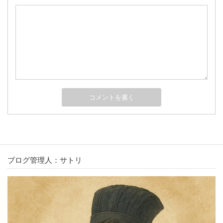
ブログ管理人：サトリ