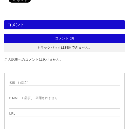
コメント
コメント (0)
トラックバックは利用できません。
この記事へのコメントはありません。
名前
( 必須 )
E-MAIL
( 必須 ) - 公開されません -
URL