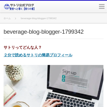
m
ホーム
beverage-blog-blogger-1799342
beverage-blog-blogger-1799342
サトリってどんな人？
２分で読めるサトリの簡易プロフィール