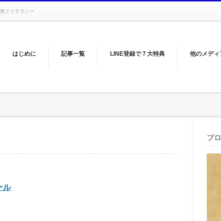
恵とリテラシー
はじめに
記事一覧
LINE登録で７大特典
他のメディ
ブ
ール