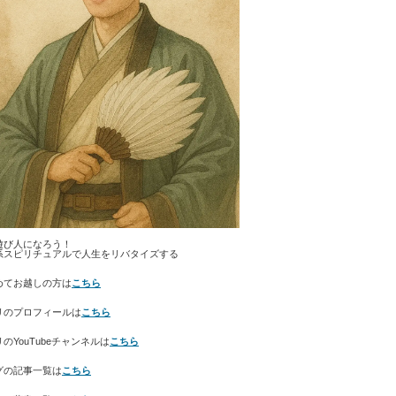
遊び人になろう！
系スピリチュアルで人生をリバタイズする
めてお越しの方は
こちら
リのプロフィールは
こちら
のYouTubeチャンネルは
こちら
グの記事一覧は
こちら