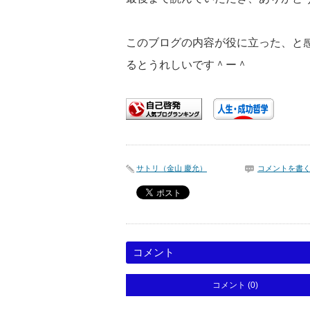
このブログの内容が役に立った、と
るとうれしいです＾ー＾
サトリ（金山 慶允）
コメントを書
コメント
コメント (0)