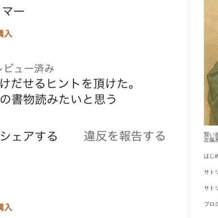
賢い
左脳
はじ
サト
サトリ
ブロ