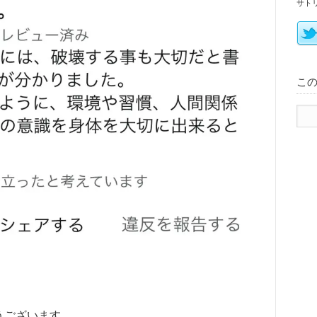
サト
こ
うございます。