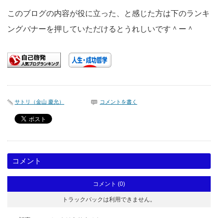
このブログの内容が役に立った、と感じた方は下のランキ
ングバナーを押していただけるとうれしいです＾ー＾
サトリ（金山 慶允）
コメントを書く
コメント
コメント (0)
トラックバックは利用できません。