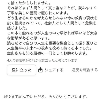
最後まで読んでいただき、ありがとうございます。