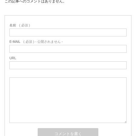
この記事へのコメントはありません。
名前
( 必須 )
E-MAIL
( 必須 ) - 公開されません -
URL