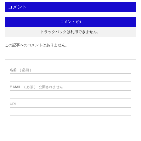
コメント
コメント (0)
トラックバックは利用できません。
この記事へのコメントはありません。
名前
( 必須 )
E-MAIL
( 必須 ) - 公開されません -
URL