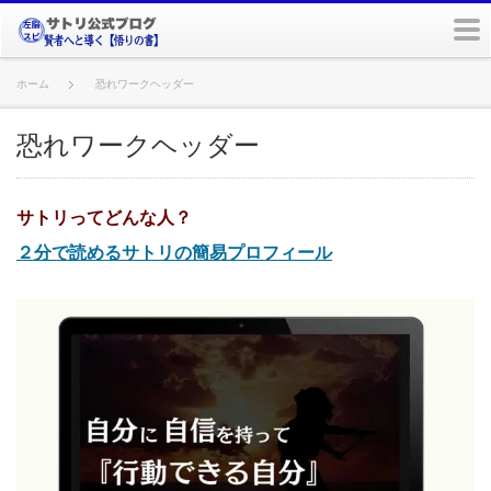
m
ホーム
恐れワークヘッダー
恐れワークヘッダー
サトリってどんな人？
２分で読めるサトリの簡易プロフィール