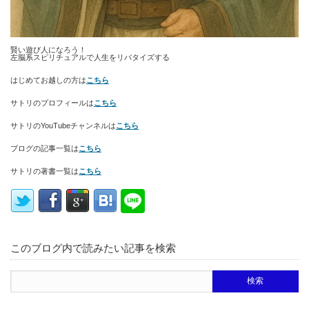
賢い遊び人になろう！
左脳系スピリチュアルで人生をリバタイズする
はじめてお越しの方は
こちら
サトリのプロフィールは
こちら
サトリのYouTubeチャンネルは
こちら
ブログの記事一覧は
こちら
サトリの著書一覧は
こちら
このブログ内で読みたい記事を検索