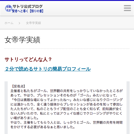
m
ホーム
女帝学実績
女帝学実績
サトリってどんな人？
２分で読めるサトリの簡易プロフィール