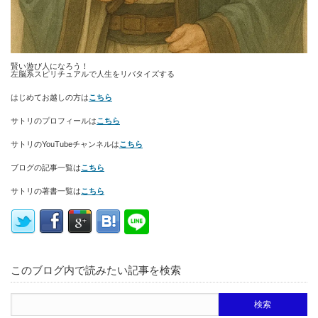
賢い遊び人になろう！
左脳系スピリチュアルで人生をリバタイズする
はじめてお越しの方は
こちら
サトリのプロフィールは
こちら
サトリのYouTubeチャンネルは
こちら
ブログの記事一覧は
こちら
サトリの著書一覧は
こちら
このブログ内で読みたい記事を検索