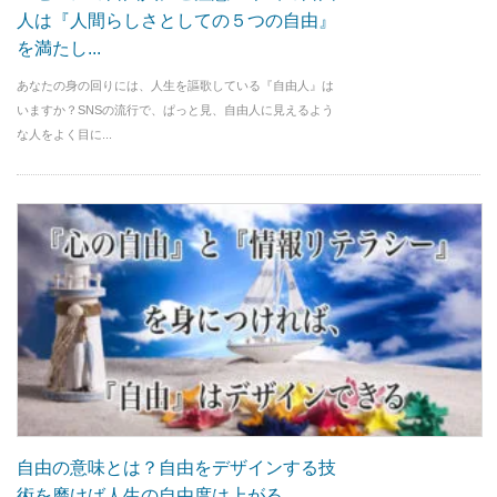
人は『人間らしさとしての５つの自由』
を満たし...
あなたの身の回りには、人生を謳歌している『自由人』は
いますか？SNSの流行で、ぱっと見、自由人に見えるよう
な人をよく目に...
自由の意味とは？自由をデザインする技
術を磨けば人生の自由度は上がる