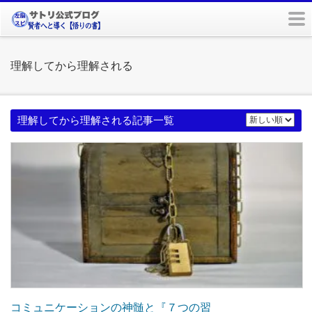
m
理解してから理解される
理解してから理解される記事一覧
コミュニケーションの神髄と『７つの習