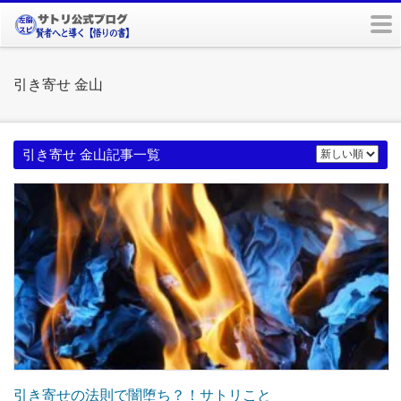
m
引き寄せ 金山
引き寄せ 金山記事一覧
引き寄せの法則で闇堕ち？！サトリこと