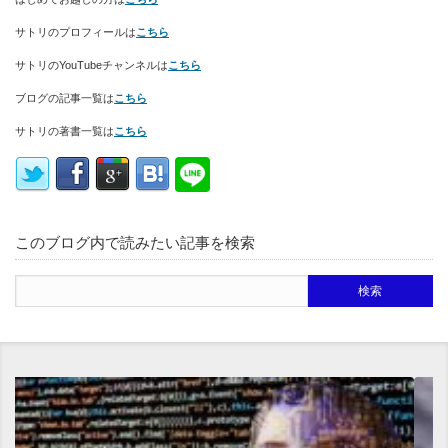
サトリのプロフィールは
こちら
サトリのYouTubeチャンネルは
こちら
ブログの記事一覧は
こちら
サトリの著書一覧は
こちら
このブログ内で読みたい記事を検索