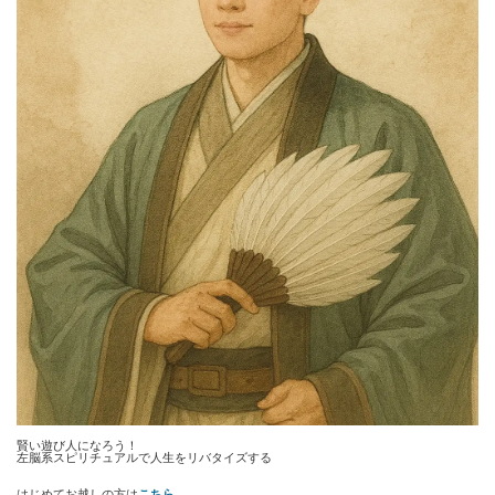
賢い遊び人になろう！
左脳系スピリチュアルで人生をリバタイズする
はじめてお越しの方は
こちら