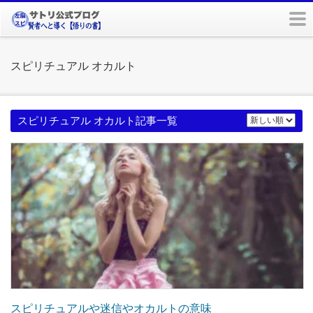
m
スピリチュアル オカルト
スピリチュアル オカルト記事一覧
スピリチュアルや迷信やオカルトの意味